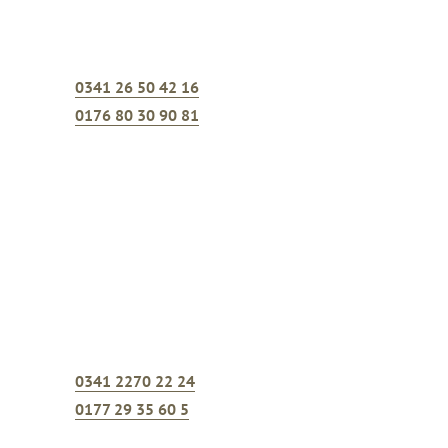
PAPIERMÜHLSTRASSE 35
04299
LEIPZIG - STÖTTERITZ
T.:
0341 26 50 42 16
M.:
0176 80 30 90 81
SPRACHSPATZ
Logopädie Katja Matthes
KREGELSTRASSE 6
04317
LEIPZIG
T.:
0341 2270 22 24
M.:
0177 29 35 60 5